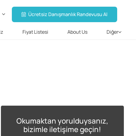
Ücretsiz Danışmanlık Randevusu Al
iz
Fiyat Listesi
About Us
Diğer
Okumaktan yorulduysanız,
bizimle iletişime geçin!