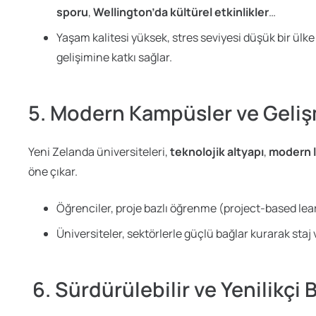
sporu
,
Wellington’da kültürel etkinlikler
…
Yaşam kalitesi yüksek, stres seviyesi düşük bir ülk
gelişimine katkı sağlar.
5. Modern Kampüsler ve Geliş
Yeni Zelanda üniversiteleri,
teknolojik altyapı
,
modern l
öne çıkar.
Öğrenciler, proje bazlı öğrenme (project-based lear
Üniversiteler, sektörlerle güçlü bağlar kurarak staj 
6. Sürdürülebilir ve Yenilikçi