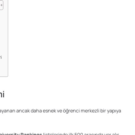
i
mi
 dayanan ancak daha esnek ve öğrenci merkezli bir yapıya
niversity Rankings
listelerinde ilk 500 arasında yer alır.