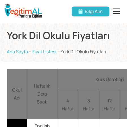
Bilgi Alın
York Dil Okulu Fiyatları
Ana Sayfa
–
Fiyat Listesi
–
York Dil Okulu Fiyatları
Kurs Ücretleri
Haftalık
Okul
Ders
Adı
4
8
12
Saati
Hafta
Hafta
Hafta
English