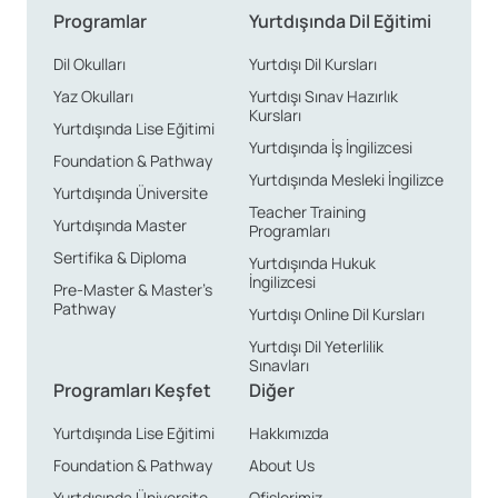
Programlar
Yurtdışında Dil Eğitimi
Dil Okulları
Yurtdışı Dil Kursları
Yaz Okulları
Yurtdışı Sınav Hazırlık
Kursları
Yurtdışında Lise Eğitimi
Yurtdışında İş İngilizcesi
Foundation & Pathway
Yurtdışında Mesleki İngilizce
Yurtdışında Üniversite
Teacher Training
Yurtdışında Master
Programları
Sertifika & Diploma
Yurtdışında Hukuk
İngilizcesi
Pre-Master & Master’s
Pathway
Yurtdışı Online Dil Kursları
Yurtdışı Dil Yeterlilik
Sınavları
Programları Keşfet
Diğer
Yurtdışında Lise Eğitimi
Hakkımızda
Foundation & Pathway
About Us
Yurtdışında Üniversite
Ofislerimiz