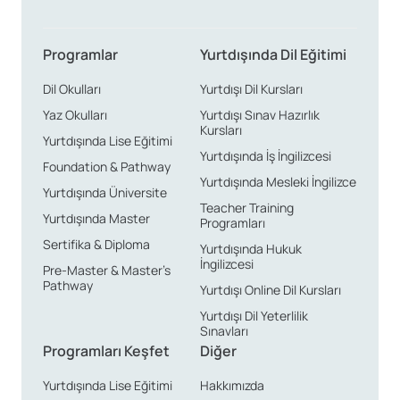
Programlar
Yurtdışında Dil Eğitimi
Dil Okulları
Yurtdışı Dil Kursları
Yaz Okulları
Yurtdışı Sınav Hazırlık
Kursları
Yurtdışında Lise Eğitimi
Yurtdışında İş İngilizcesi
Foundation & Pathway
Yurtdışında Mesleki İngilizce
Yurtdışında Üniversite
Teacher Training
Yurtdışında Master
Programları
Sertifika & Diploma
Yurtdışında Hukuk
İngilizcesi
Pre-Master & Master’s
Pathway
Yurtdışı Online Dil Kursları
Yurtdışı Dil Yeterlilik
Sınavları
Programları Keşfet
Diğer
Yurtdışında Lise Eğitimi
Hakkımızda