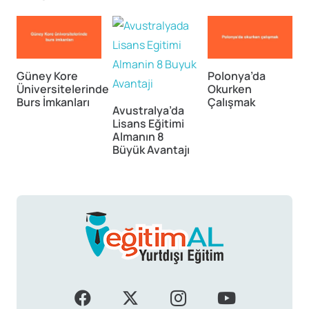
Güney Kore
Polonya’da
Üniversitelerinde
Okurken
Burs İmkanları
Çalışmak
İ
Avustralya’da
Lisans Eğitimi
Almanın 8
Büyük Avantajı