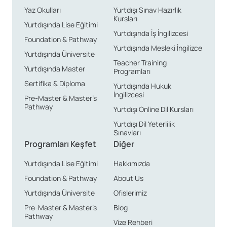
Yaz Okulları
Yurtdışı Sınav Hazırlık
Kursları
Yurtdışında Lise Eğitimi
Yurtdışında İş İngilizcesi
Foundation & Pathway
Yurtdışında Mesleki İngilizce
Yurtdışında Üniversite
Teacher Training
Yurtdışında Master
Programları
Sertifika & Diploma
Yurtdışında Hukuk
İngilizcesi
Pre-Master & Master’s
Pathway
Yurtdışı Online Dil Kursları
Yurtdışı Dil Yeterlilik
Sınavları
Programları Keşfet
Diğer
Yurtdışında Lise Eğitimi
Hakkımızda
Foundation & Pathway
About Us
Yurtdışında Üniversite
Ofislerimiz
Pre-Master & Master’s
Blog
Pathway
Vize Rehberi