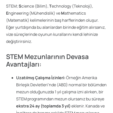
STEM;
S
cience (Bilim),
T
echnology (Teknoloji),
E
ngineering (Mühendislik) ve
M
athematics
(Matematik) kelimelerinin baş harflerinden oluşur.
Eğer yurtdışında bu alanlardan birinde eğitim alırsanız,
vize süreçlerinde oyunun kurallarını kendi lehinize
değiştirirsiniz.
STEM Mezunlarının Devasa
Avantajları:
Uzatılmış Çalışma İzinleri:
Örneğin Amerika
Birleşik Devletleri’nde (ABD) normal bir bölümden
mezun olduğunuzda 1 yıl çalışma izni alırken, bir
STEM programından mezun olursanız bu süreye
ekstra 24 ay (toplamda 3 yıl)
eklenir. Kanada ve
İngiltere de benzer şekilde STEM mezunlarına