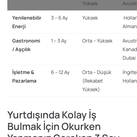
Yüksek
Avustr
Yenilenebilir
3 – 6 Ay
Yüksek
Holla
Enerji
Alman
Gastronomi
1 – 3 Ay
Orta – Yüksek
Avustr
/ Aşçılık
Kanad
Dubai
İşletme &
6 – 12 Ay
Orta – Düşük
İngilte
Pazarlama
(Rekabet
Holla
Yüksek)
Yurtdışında Kolay İş
Bulmak İçin Okurken