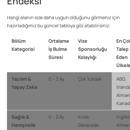
Endeksi
Hangi alanın size daha uygun olduğunu görmeniz için
hazırladığımız bu güncel tabloya göz atabilirsiniz:
Bölüm
Ortalama
Vize
En Ço
Kategorisi
İş Bulma
Sponsorluğu
Talep
Süresi
Kolaylığı
Eden
Ülkel
Yazılım &
0 – 3 Ay
Çok Yüksek
ABD,
Yapay Zeka
İrland
Alman
Kanad
Sağlık &
0 – 2 Ay
Kritik
İngilte
Hemşirelik
Derecede
Alman