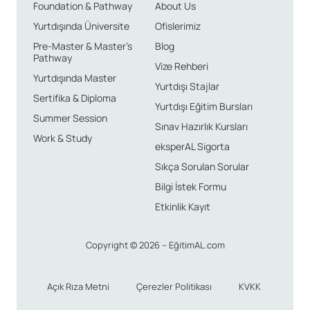
Foundation & Pathway
About Us
Yurtdışında Üniversite
Ofislerimiz
Pre-Master & Master’s
Blog
Pathway
Vize Rehberi
Yurtdışında Master
Yurtdışı Stajlar
Sertifika & Diploma
Yurtdışı Eğitim Bursları
Summer Session
Sınav Hazırlık Kursları
Work & Study
eksperAL Sigorta
Sıkça Sorulan Sorular
Bilgi İstek Formu
Etkinlik Kayıt
Copyright © 2026 – EğitimAL.com
Açık Rıza Metni
Çerezler Politikası
KVKK