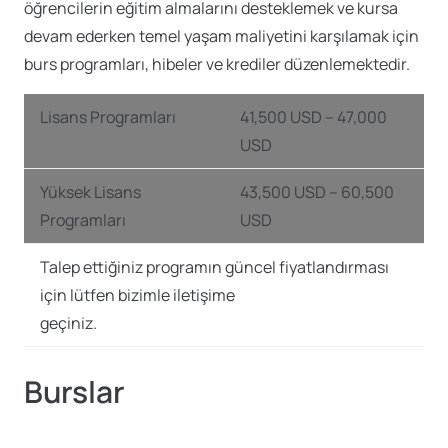
öğrencilerin eğitim almalarını desteklemek ve kursa
devam ederken temel yaşam maliyetini karşılamak için
burs programları, hibeler ve krediler düzenlemektedir.
Lisans Programları
41,500 USD – 47,000
USD
Yüksek Lisans
43,500 USD – 60,500
Programları
USD
Talep ettiğiniz programın güncel fiyatlandırması
için lütfen bizimle iletişime
geçiniz.
Burslar