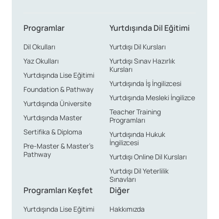
Programlar
Yurtdışında Dil Eğitimi
Dil Okulları
Yurtdışı Dil Kursları
Yaz Okulları
Yurtdışı Sınav Hazırlık
Kursları
Yurtdışında Lise Eğitimi
Yurtdışında İş İngilizcesi
Foundation & Pathway
Yurtdışında Mesleki İngilizce
Yurtdışında Üniversite
Teacher Training
Yurtdışında Master
Programları
Sertifika & Diploma
Yurtdışında Hukuk
İngilizcesi
Pre-Master & Master’s
Pathway
Yurtdışı Online Dil Kursları
Yurtdışı Dil Yeterlilik
Sınavları
Programları Keşfet
Diğer
Yurtdışında Lise Eğitimi
Hakkımızda