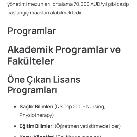
yönetimi mezunları, ortalama 70.000 AUD/yıl gibi cazip
başlangıç maaşları alabilmektedir.
Programlar
Akademik Programlar ve
Fakülteler
Öne Çıkan Lisans
Programları
Sağlık Bilimleri
(QS Top 200 – Nursing,
Physiotherapy)
Eğitim Bilimleri
(Öğretmen yetiştirmede lider)
Kamu Yönetimi
(Politika çalışmaları)