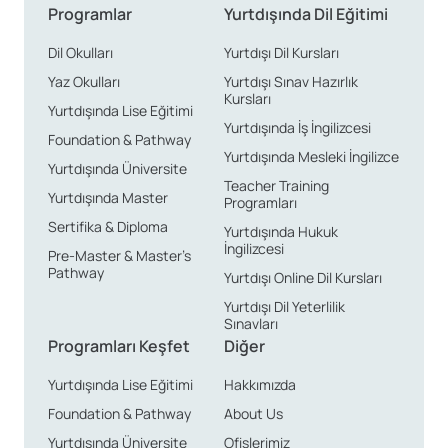
Programlar
Yurtdışında Dil Eğitimi
Dil Okulları
Yurtdışı Dil Kursları
Yaz Okulları
Yurtdışı Sınav Hazırlık
Kursları
Yurtdışında Lise Eğitimi
Yurtdışında İş İngilizcesi
Foundation & Pathway
Yurtdışında Mesleki İngilizce
Yurtdışında Üniversite
Teacher Training
Yurtdışında Master
Programları
Sertifika & Diploma
Yurtdışında Hukuk
İngilizcesi
Pre-Master & Master’s
Pathway
Yurtdışı Online Dil Kursları
Yurtdışı Dil Yeterlilik
Sınavları
Programları Keşfet
Diğer
Yurtdışında Lise Eğitimi
Hakkımızda
Foundation & Pathway
About Us
Yurtdışında Üniversite
Ofislerimiz