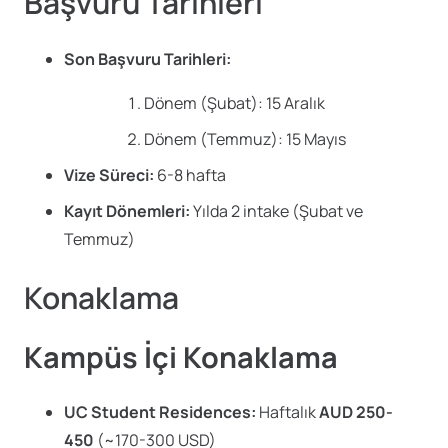
Başvuru Tarihleri
Son Başvuru Tarihleri:
Dönem (Şubat): 15 Aralık
Dönem (Temmuz): 15 Mayıs
Vize Süreci:
6-8 hafta
Kayıt Dönemleri:
Yılda 2 intake (Şubat ve
Temmuz)
Konaklama
Kampüs İçi Konaklama
UC Student Residences:
Haftalık
AUD 250-
450
(~170-300 USD)