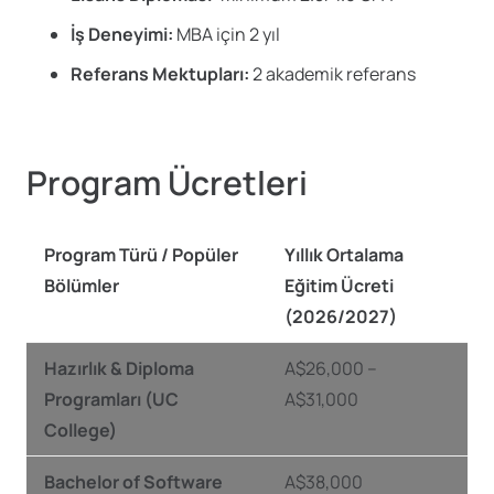
İş Deneyimi:
MBA için 2 yıl
Referans Mektupları:
2 akademik referans
Program Ücretleri
Program Türü / Popüler
Yıllık Ortalama
Bölümler
Eğitim Ücreti
(2026/2027)
Hazırlık & Diploma
A
$26,000 –
Programları (UC
A$
31,000
College)
Bachelor of Software
A$38,000