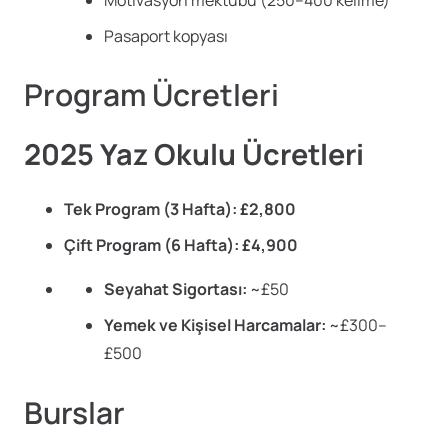
Motivasyon mektubu (250–400 kelime)
Pasaport kopyası
Program Ücretleri
2025 Yaz Okulu Ücretleri
Tek Program (3 Hafta): £2,800
Çift Program (6 Hafta): £4,900
Seyahat Sigortası:
~£50
Yemek ve Kişisel Harcamalar:
~£300–
£500
Burslar