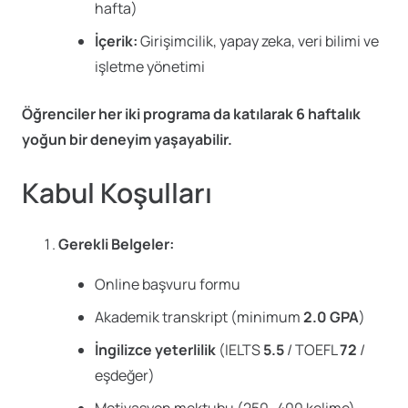
hafta)
İçerik:
Girişimcilik, yapay zeka, veri bilimi ve
işletme yönetimi
Öğrenciler her iki programa da katılarak 6 haftalık
yoğun bir deneyim yaşayabilir.
Kabul Koşulları
Gerekli Belgeler:
Online başvuru formu
Akademik transkript (minimum
2.0 GPA
)
İngilizce yeterlilik
(IELTS
5.5
/ TOEFL
72
/
eşdeğer)