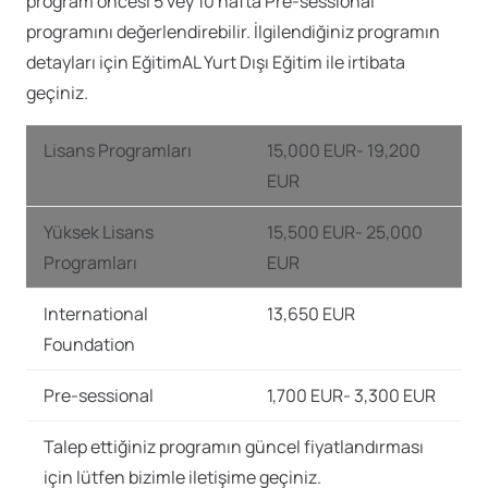
program öncesi 5 vey 10 hafta Pre-sessional
programını değerlendirebilir. İlgilendiğiniz programın
detayları için EğitimAL Yurt Dışı Eğitim ile irtibata
geçiniz.
Lisans Programları
15,000 EUR- 19,200
EUR
Yüksek Lisans
15,500 EUR- 25,000
Programları
EUR
International
13,650 EUR
Foundation
Pre-sessional
1,700 EUR- 3,300 EUR
Talep ettiğiniz programın güncel fiyatlandırması
için lütfen bizimle iletişime geçiniz.