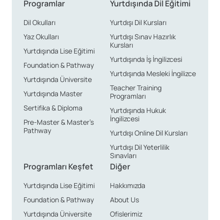
Programlar
Yurtdışında Dil Eğitimi
Dil Okulları
Yurtdışı Dil Kursları
Yaz Okulları
Yurtdışı Sınav Hazırlık
Kursları
Yurtdışında Lise Eğitimi
Yurtdışında İş İngilizcesi
Foundation & Pathway
Yurtdışında Mesleki İngilizce
Yurtdışında Üniversite
Teacher Training
Yurtdışında Master
Programları
Sertifika & Diploma
Yurtdışında Hukuk
İngilizcesi
Pre-Master & Master’s
Pathway
Yurtdışı Online Dil Kursları
Yurtdışı Dil Yeterlilik
Sınavları
Programları Keşfet
Diğer
Yurtdışında Lise Eğitimi
Hakkımızda
Foundation & Pathway
About Us
Yurtdışında Üniversite
Ofislerimiz