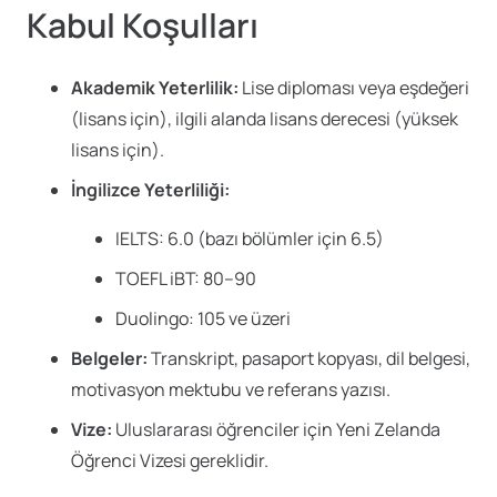
Kabul Koşulları
Akademik Yeterlilik:
Lise diploması veya eşdeğeri
(lisans için), ilgili alanda lisans derecesi (yüksek
lisans için).
İngilizce Yeterliliği:
IELTS: 6.0 (bazı bölümler için 6.5)
TOEFL iBT: 80–90
Duolingo: 105 ve üzeri
Belgeler:
Transkript, pasaport kopyası, dil belgesi,
motivasyon mektubu ve referans yazısı.
Vize:
Uluslararası öğrenciler için Yeni Zelanda
Öğrenci Vizesi gereklidir.