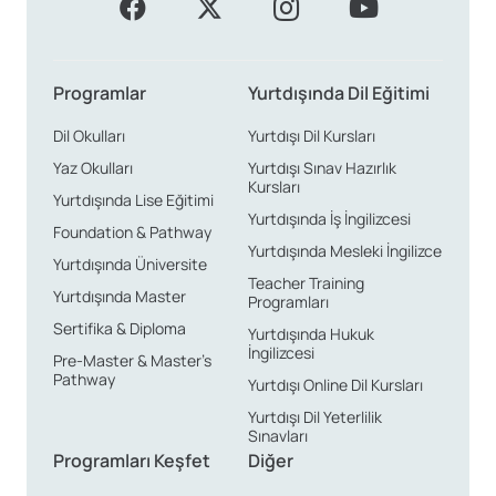
Programlar
Yurtdışında Dil Eğitimi
Dil Okulları
Yurtdışı Dil Kursları
Yaz Okulları
Yurtdışı Sınav Hazırlık
Kursları
Yurtdışında Lise Eğitimi
Yurtdışında İş İngilizcesi
Foundation & Pathway
Yurtdışında Mesleki İngilizce
Yurtdışında Üniversite
Teacher Training
Yurtdışında Master
Programları
Sertifika & Diploma
Yurtdışında Hukuk
İngilizcesi
Pre-Master & Master’s
Pathway
Yurtdışı Online Dil Kursları
Yurtdışı Dil Yeterlilik
Sınavları
Programları Keşfet
Diğer