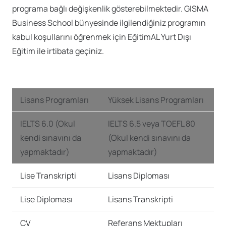
programa bağlı değişkenlik gösterebilmektedir. GISMA
Business School bünyesinde ilgilendiğiniz programın
kabul koşullarını öğrenmek için EğitimAL Yurt Dışı
Eğitim ile irtibata geçiniz.
Lisans Programları
Yüksek Lisans Programları
IELTS 6.0 (Okul
IELTS 6.5 veya TOEFL 80
kendi sınavını da
(Okul kendi sınavını da
yapmaktadır)
yapmaktadır)
Lise Transkripti
Lisans Diploması
Lise Diploması
Lisans Transkripti
CV
Referans Mektupları