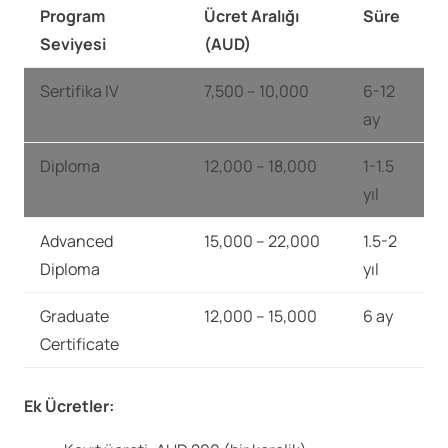
Program
Ücret Aralığı
Süre
Seviyesi
(AUD)
Sertifika IV
7,500 – 10,000
6-12
ay
Diploma
12,000 – 18,000
1-1.5
yıl
Advanced
15,000 – 22,000
1.5-2
Diploma
yıl
Graduate
12,000 – 15,000
6 ay
Certificate
Ek Ücretler: