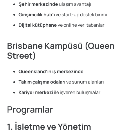
Şehir merkezinde
ulaşım avantajı
Girişimcilik hub’ı
ve start-up destek birimi
Dijital kütüphane
ve online veri tabanları
Brisbane Kampüsü (Queen
Street)
Queensland’ın iş merkezinde
Takım çalışma odaları
ve sunum alanları
Kariyer merkezi
ile işveren buluşmaları
Programlar
1. İşletme ve Yönetim