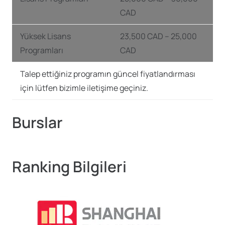
CAD
Yüksek Lisans
23,500 CAD – 25,000
Programları
CAD
Talep ettiğiniz programın güncel fiyatlandırması
için lütfen bizimle iletişime geçiniz.
Burslar
Ranking Bilgileri