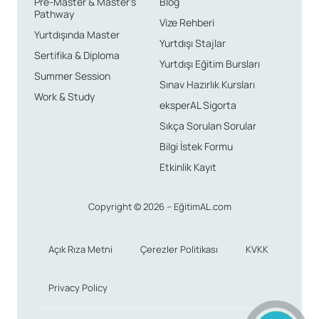
Pre-Master & Master’s
Blog
Pathway
Vize Rehberi
Yurtdışında Master
Yurtdışı Stajlar
Sertifika & Diploma
Yurtdışı Eğitim Bursları
Summer Session
Sınav Hazırlık Kursları
Work & Study
eksperAL Sigorta
Sıkça Sorulan Sorular
Bilgi İstek Formu
Etkinlik Kayıt
Copyright © 2026 – EğitimAL.com
Açık Rıza Metni
Çerezler Politikası
KVKK
Privacy Policy