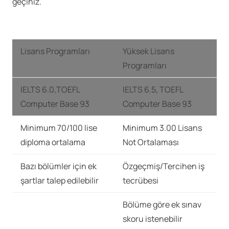
geçiniz.
Lisans Programları
Yüksek Lisans
Programları
IELTS 6.0,TOEFL
IELTS 6.5, TOEFL
Computer Base 93
Computer Base 93
Minimum 70/100 lise
Minimum 3.00 Lisans
diploma ortalama
Not Ortalaması
Bazı bölümler için ek
Özgeçmiş/Tercihen iş
şartlar talep edilebilir
tecrübesi
Bölüme göre ek sınav
skoru istenebilir