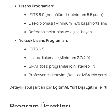
Lisans Programları:
IELTS 6.0 (her bölümde minimum 5.5 puan)
Lise diploması (Minimum %70 başarı ortalam
Referans mektupları ve kişisel beyan
Yüksek Lisans Programları:
IELTS 6.5
Lisans diploması (Minimum 2.7/4.0)
GMAT (bazı programlar için istenebilir)
Profesyonel deneyim (özellikle MBA için gerek
Detaylı kabul şartları için
EğitimAL Yurt Dışı Eğitim
ile ir
Program Ücretleri