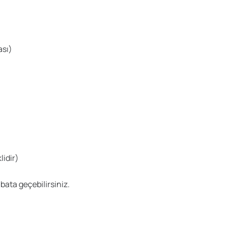
ası)
lidir)
tibata geçebilirsiniz.