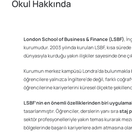
Okul Hakkında
London School of Business & Finance (LSBF)
, İ
kurumudur. 2003 yılında kurulan LSBF, kısa sürede ulu
dünyasıyla kurduğu yakın ilişkiler sayesinde öne çık
Kurumun merkez kampüsü Londra’da bulunmakla bi
öğrencilere yalnızca İngiltere’de değil, farklı coğr
öğrencilerine kariyerlerini küresel ölçekte şekillen
LSBF’nin en önemli özelliklerinden biri uygulamalı
tasarlanmıştır. Öğrenciler, derslerin yanı sıra
staj p
sektör profesyonelleriyle yakın temas kurarak mezu
bölgelerinde başarılı kariyerlere adım atmasına ola