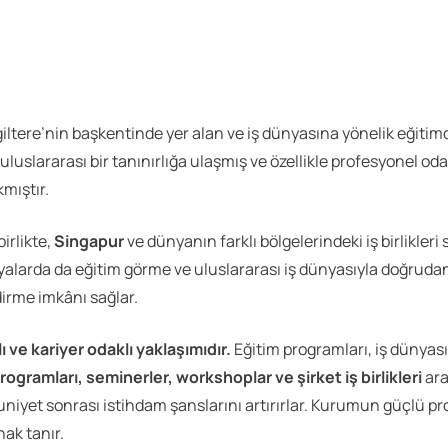
ngiltere’nin başkentinde yer alan ve iş dünyasına yönelik eğit
slararası bir tanınırlığa ulaşmış ve özellikle profesyonel odakl
mıştır.
rlikte,
Singapur
ve dünyanın farklı bölgelerindeki iş birlikleri
afyalarda da eğitim görme ve uluslararası iş dünyasıyla doğruda
dirme imkânı sağlar.
 ve kariyer odaklı yaklaşımıdır.
Eğitim programları, iş dünyası
rogramları, seminerler, workshoplar ve şirket iş birlikleri
ara
niyet sonrası istihdam şanslarını artırırlar. Kurumun güçlü pr
nak tanır.