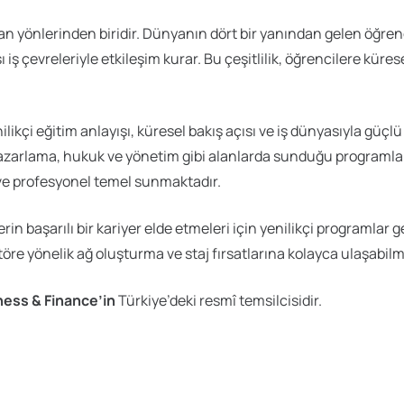
an yönlerinden biridir. Dünyanın dört bir yanından gelen öğren
iş çevreleriyle etkileşim kurar. Bu çeşitlilik, öğrencilere kürese
nilikçi eğitim anlayışı, küresel bakış açısı ve iş dünyasıyla güçl
 pazarlama, hukuk ve yönetim gibi alanlarda sunduğu programla
ve profesyonel temel sunmaktadır.
rin başarılı bir kariyer elde etmeleri için yenilikçi programlar
ktöre yönelik ağ oluşturma ve staj fırsatlarına kolayca ulaşabilm
ess & Finance’in
Türkiye’deki resmî temsilcisidir.