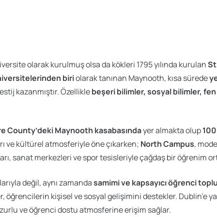
niversite olarak kurulmuş olsa da kökleri 1795 yılında kurulan
St
iversitelerinden biri
olarak tanınan Maynooth, kısa sürede
ye
estij kazanmıştır. Özellikle
beşeri bilimler, sosyal bilimler, fe
dare County’deki Maynooth kasabasında
yer almakta olup
100
ları ve kültürel atmosferiyle öne çıkarken;
North Campus
, mode
arı, sanat merkezleri ve spor tesisleriyle çağdaş bir öğrenim o
larıyla değil, aynı zamanda
samimi ve kapsayıcı öğrenci topl
teler, öğrencilerin kişisel ve sosyal gelişimini destekler. Dubli
urlu ve öğrenci dostu atmosferine erişim sağlar.