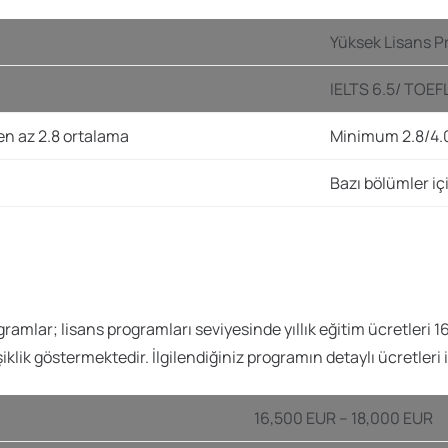
Yüksek Lisans P
IELTS 6.5/ TOE
 en az 2.8 ortalama
Minimum 2.8/4.0
Bazı bölümler iç
lar; lisans programları seviyesinde yıllık eğitim ücretleri 16
klik göstermektedir. İlgilendiğiniz programın detaylı ücretleri iç
16,500 EUR – 18,000 EUR