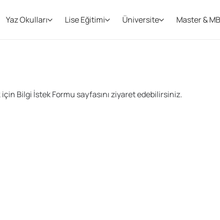
Yaz Okulları
Lise Eğitimi
Üniversite
Master & M
çin Bilgi İstek Formu sayfasını ziyaret edebilirsiniz.