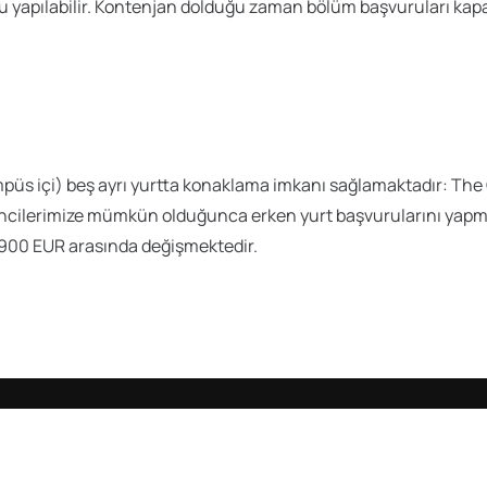
 yapılabilir. Kontenjan dolduğu zaman bölüm başvuruları kapan
üs içi) beş ayrı yurtta konaklama imkanı sağlamaktadır: The
ncilerimize mümkün olduğunca erken yurt başvurularını yapmas
,900 EUR arasında değişmektedir.