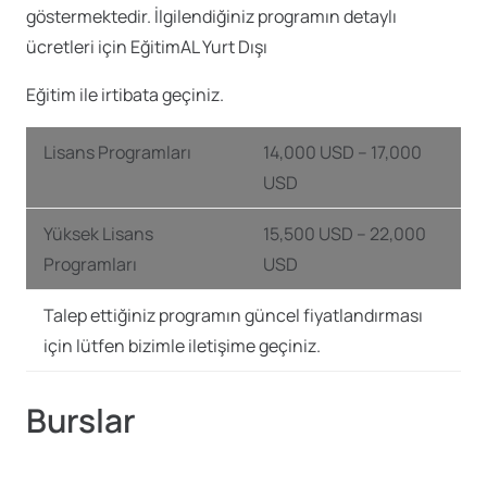
göstermektedir. İlgilendiğiniz programın detaylı
ücretleri için EğitimAL Yurt Dışı
Eğitim ile irtibata geçiniz.
Lisans Programları
14,000 USD – 17,000
USD
Yüksek Lisans
15,500 USD – 22,000
Programları
USD
Talep ettiğiniz programın güncel fiyatlandırması
için lütfen bizimle iletişime
geçiniz.
Burslar