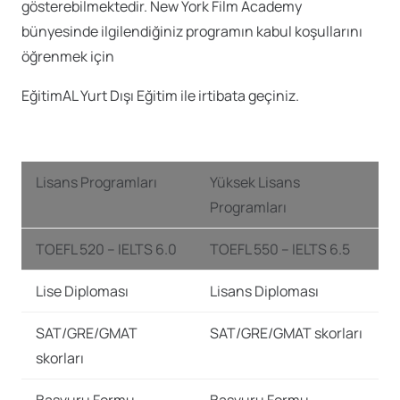
gösterebilmektedir. New York Film Academy
bünyesinde ilgilendiğiniz programın kabul koşullarını
öğrenmek için
EğitimAL Yurt Dışı Eğitim ile irtibata geçiniz.
Lisans Programları
Yüksek Lisans
Programları
TOEFL 520 – IELTS 6.0
TOEFL 550 – IELTS 6.5
Lise Diploması
Lisans Diploması
SAT/GRE/GMAT
SAT/GRE/GMAT skorları
skorları
Başvuru Formu
Başvuru Formu