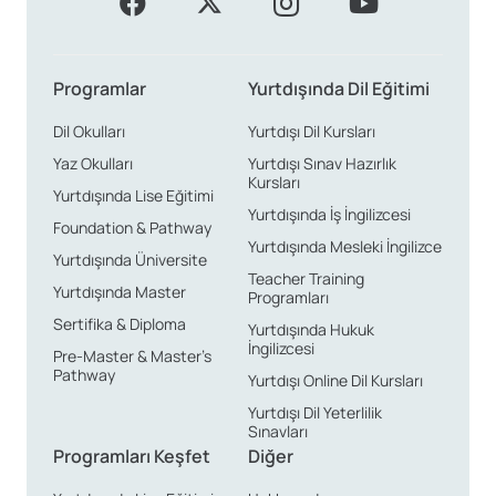
Programlar
Yurtdışında Dil Eğitimi
Dil Okulları
Yurtdışı Dil Kursları
Yaz Okulları
Yurtdışı Sınav Hazırlık
Kursları
Yurtdışında Lise Eğitimi
Yurtdışında İş İngilizcesi
Foundation & Pathway
Yurtdışında Mesleki İngilizce
Yurtdışında Üniversite
Teacher Training
Yurtdışında Master
Programları
Sertifika & Diploma
Yurtdışında Hukuk
İngilizcesi
Pre-Master & Master’s
Pathway
Yurtdışı Online Dil Kursları
Yurtdışı Dil Yeterlilik
Sınavları
Programları Keşfet
Diğer