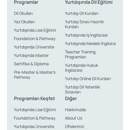
Programlar
Yurtdışında Dil Eğitimi
Dil Okulları
Yurtdışı Dil Kursları
Yaz Okulları
Yurtdışı Sınav Hazırlık
Kursları
Yurtdışında Lise Eğitimi
Yurtdışında İş İngilizcesi
Foundation & Pathway
Yurtdışında Mesleki İngilizce
Yurtdışında Üniversite
Teacher Training
Yurtdışında Master
Programları
Sertifika & Diploma
Yurtdışında Hukuk
İngilizcesi
Pre-Master & Master’s
Pathway
Yurtdışı Online Dil Kursları
Yurtdışı Dil Yeterlilik
Sınavları
Programları Keşfet
Diğer
Yurtdışında Lise Eğitimi
Hakkımızda
Foundation & Pathway
About Us
Yurtdışında Üniversite
Ofislerimiz