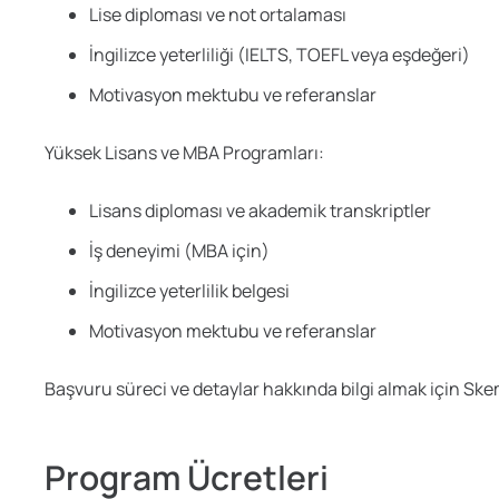
Lise diploması ve not ortalaması
İngilizce yeterliliği (IELTS, TOEFL veya eşdeğeri)
Motivasyon mektubu ve referanslar
Yüksek Lisans ve MBA Programları:
Lisans diploması ve akademik transkriptler
İş deneyimi (MBA için)
İngilizce yeterlilik belgesi
Motivasyon mektubu ve referanslar
Başvuru süreci ve detaylar hakkında bilgi almak için Skema
Program Ücretleri