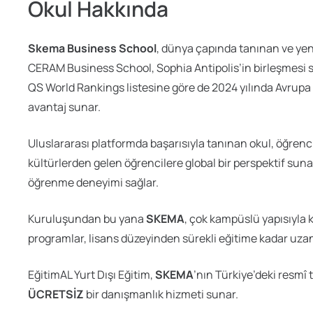
Okul Hakkında
Skema Business School
, dünya çapında tanınan ve yenili
CERAM Business School, Sophia Antipolis’in birleşmesi 
QS World Rankings listesine göre de 2024 yılında Avrupa
avantaj sunar.
Uluslararası platformda başarısıyla tanınan okul, öğrenci
kültürlerden gelen öğrencilere global bir perspektif sun
öğrenme deneyimi sağlar.
Kuruluşundan bu yana
SKEMA
, çok kampüslü yapısıyla k
programlar, lisans düzeyinden sürekli eğitime kadar uza
EğitimAL Yurt Dışı Eğitim,
SKEMA
’nın Türkiye’deki resmî 
ÜCRETSİZ
bir danışmanlık hizmeti sunar.