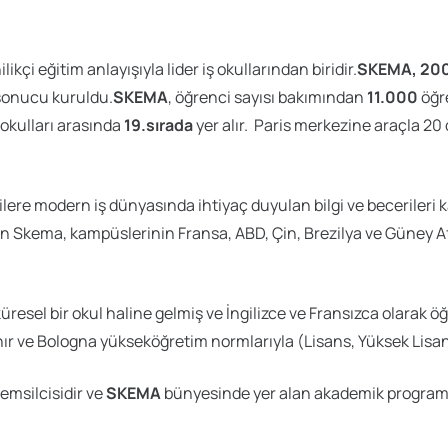
kçi eğitim anlayışıyla lider iş okullarından biridir.
SKEMA,
20
sonucu kuruldu.
SKEMA
, öğrenci sayısı bakımından
11.000
öğr
 okulları arasında
19.sırada
yer alır. Paris merkezine araçla 20
lere modern iş dünyasında ihtiyaç duyulan bilgi ve becerileri 
an Skema, kampüslerinin Fransa, ABD, Çin, Brezilya ve Güney Af
üresel bir okul haline gelmiş ve İngilizce ve Fransızca olarak 
nır ve Bologna yükseköğretim normlarıyla (Lisans, Yüksek Lis
temsilcisidir ve
SKEMA
bünyesinde yer alan akademik programl