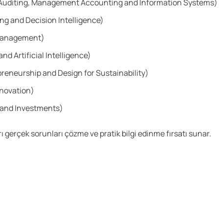
 (Auditing, Management Accounting and Information Systems)
ng and Decision Intelligence)
 Management)
nd Artificial Intelligence)
epreneurship and Design for Sustainability)
nnovation)
s and Investments)
 gerçek sorunları çözme ve pratik bilgi edinme fırsatı sunar.