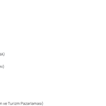
BA)
mi)
)
on ve Turizm Pazarlaması)