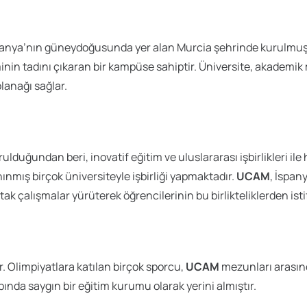
İspanya’nın güneydoğusunda yer alan Murcia şehrinde kurulmuş
minin tadını çıkaran bir kampüse sahiptir. Üniversite, akademi
lanağı sağlar.
rulduğundan beri, inovatif eğitim ve uluslararası işbirlikleri i
ınmış birçok üniversiteyle işbirliği yapmaktadır.
UCAM
, İspany
tak çalışmalar yürüterek öğrencilerinin bu birlikteliklerden ist
ir. Olimpiyatlara katılan birçok sporcu,
UCAM
mezunları arasınd
nda saygın bir eğitim kurumu olarak yerini almıştır.