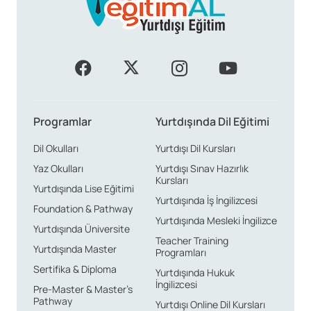
üniversitelere başvurmanız gerekecektir. Başvuru
sürecinde, İngilizce dil yeterliliğinizi belgelerle
kanıtlamanız istenebilir. IELTS veya TOEFL gibi
uluslararası dil yeterlilik sınavlarından iyi bir puan
almanız, kabul şansınızı artıracaktır. Başvuru
tarihlerine dikkat edilmesi, sürecin sorunsuz geçmesi
açısından gereklidir.
Programlar
Yurtdışında Dil Eğitimi
Dil Okulları
Yurtdışı Dil Kursları
Galler’de Eğitim Almanın
Yaz Okulları
Yurtdışı Sınav Hazırlık
Kursları
Avantajları
Yurtdışında Lise Eğitimi
Yurtdışında İş İngilizcesi
Foundation & Pathway
Yurtdışında Mesleki İngilizce
Yurtdışında Üniversite
Galler’de eğitim almanın birçok avantajı bulunmaktadır.
Teacher Training
Yurtdışında Master
Öncelikle, Galler üniversiteleri yüksek akademik
Programları
standartlara sahiptir ve sunulan diplomalar
Sertifika & Diploma
Yurtdışında Hukuk
İngilizcesi
uluslararası alanda tanınmaktadır. Kültürel çeşitlilik,
Pre-Master & Master’s
Pathway
Yurtdışı Online Dil Kursları
farklı uluslar ve etnik grupların bir arada yaşamasıyla