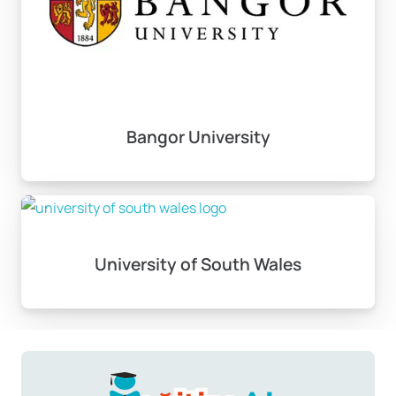
burs başvuruları için belirli bir akademik başarı ve dil
yeterliliği gibi kriterler aranmaktadır. Galler’de lisans
eğitimi almak isteyen öğrencilerin bu olanakları
değerlendirmesi, eğitim maliyetlerini azaltmak
açısından oldukça önemlidir.
Bangor University
Eğitim için Giriş Koşulları
Galler’de lisans programlarına başvurmak için birden
fazla yol bulunmaktadır. En yaygın seçenek, Üniversite
ve Kolejler Kabul Hizmeti (UCAS) aracılığıyla
University of South Wales
başvurmaktır. Bu sistem, en fazla beş üniversite için
başvuru yapmanıza imkan tanır. Alternatif olarak, bazı
üniversiteler doğrudan başvuru kabul etmektedir.
Yüksek lisans başvurularında ise, genellikle doğrudan