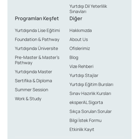
Yurtdışı Dil Yeterlilik
beslendiği için, öğrencilerin sosyal gelişimlerine büyük
Sınavları
katkılar sağlar.
Programları Keşfet
Diğer
Ayrıca, Galler’deki öğrenci hayatı, farklı kültürlerle
Yurtdışında Lise Eğitimi
Hakkımızda
etkileşime geçme ve yeni arkadaşlıklar kurma fırsatları
Foundation & Pathway
About Us
sunmaktadır. Bu deneyim, sadece akademik olarak
Yurtdışında Üniversite
Ofislerimiz
değil, aynı zamanda kişisel gelişiminizi de olumlu yönde
Pre-Master & Master’s
Blog
Pathway
etkileyecektir. Galler’de lisans eğitimi alan bir öğrenci
Vize Rehberi
Yurtdışında Master
olarak, uluslararası bir perspektif kazanacak ve farklı
Yurtdışı Stajlar
Sertifika & Diploma
bakış açılarıyla zenginleşeceksiniz.
Yurtdışı Eğitim Bursları
Summer Session
Sınav Hazırlık Kursları
Galler’de lisans eğitimi
Work & Study
eksperAL Sigorta
neden önemlidir?
Sıkça Sorulan Sorular
Bilgi İstek Formu
Galler’de lisans eğitimi, sekiz üniversitede sunulan
Etkinlik Kayıt
çeşitli programlar ile birlikte, üç yıl süren bir