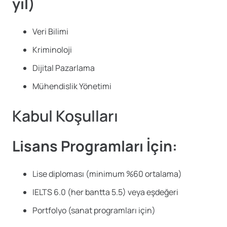
yıl)
Veri Bilimi
Kriminoloji
Dijital Pazarlama
Mühendislik Yönetimi
Kabul Koşulları
Lisans Programları İçin:
Lise diploması (minimum %60 ortalama)
IELTS 6.0 (her bantta 5.5) veya eşdeğeri
Portfolyo (sanat programları için)