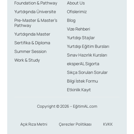
Foundation & Pathway
About Us
Yurtdışında Üniversite
Ofislerimiz
Pre-Master & Master’s
Blog
Pathway
Vize Rehberi
Yurtdışında Master
Yurtdışı Stajlar
Sertifika & Diploma
Yurtdışı Eğitim Bursları
Summer Session
Sınav Hazırlık Kursları
Work & Study
eksperAL Sigorta
Sıkça Sorulan Sorular
Bilgi İstek Formu
Etkinlik Kayıt
Copyright © 2026 – EğitimAL.com
Açık Rıza Metni
Çerezler Politikası
KVKK