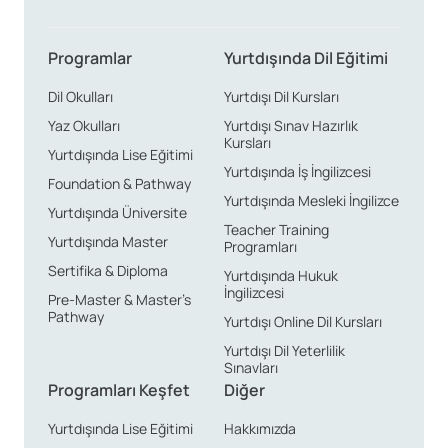
Programlar
Yurtdışında Dil Eğitimi
Dil Okulları
Yurtdışı Dil Kursları
Yaz Okulları
Yurtdışı Sınav Hazırlık
Kursları
Yurtdışında Lise Eğitimi
Yurtdışında İş İngilizcesi
Foundation & Pathway
Yurtdışında Mesleki İngilizce
Yurtdışında Üniversite
Teacher Training
Yurtdışında Master
Programları
Sertifika & Diploma
Yurtdışında Hukuk
İngilizcesi
Pre-Master & Master’s
Pathway
Yurtdışı Online Dil Kursları
Yurtdışı Dil Yeterlilik
Sınavları
Programları Keşfet
Diğer
Yurtdışında Lise Eğitimi
Hakkımızda