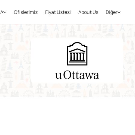
BA
Ofislerimiz
Fiyat Listesi
About Us
Diğer