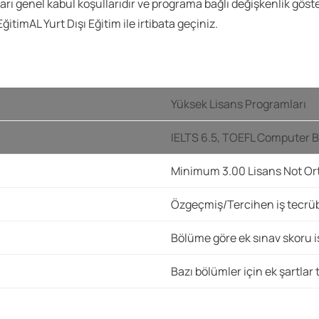
artları genel kabul koşullarıdır ve programa bağlı değişkenlik g
itimAL Yurt Dışı Eğitim ile irtibata geçiniz.
Yüksek Lisans Programları
IELTS 6.5, TOEFL Computer 
Minimum 3.00 Lisans Not Or
Özgeçmiş/Tercihen iş tecrü
Bölüme göre ek sınav skoru i
Bazı bölümler için ek şartlar t