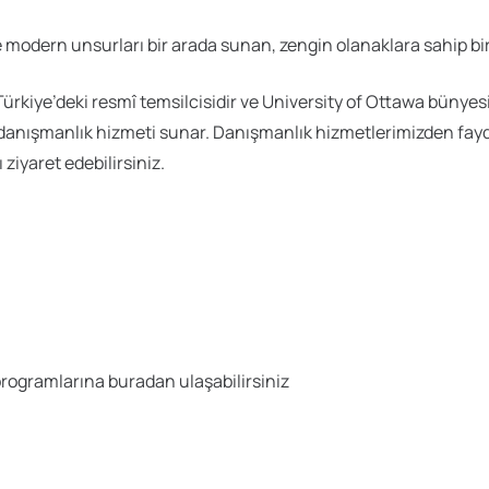
e modern unsurları bir arada sunan, zengin olanaklara sahip b
n Türkiye’deki resmî temsilcisidir ve University of Ottawa bün
danışmanlık hizmeti sunar. Danışmanlık hizmetlerimizden fayd
ziyaret edebilirsiniz.
programlarına buradan ulaşabilirsiniz