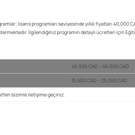
mlar; lisans programları seviyesinde yıllık fiyatları 40,000 
ermektedir. İlgilendiğiniz programın detaylı ücretleri için Eğitim
40,000 CAD – 46,000 CAD
15,500 CAD – 25,000 CAD
tfen bizimle iletişime geçiniz.