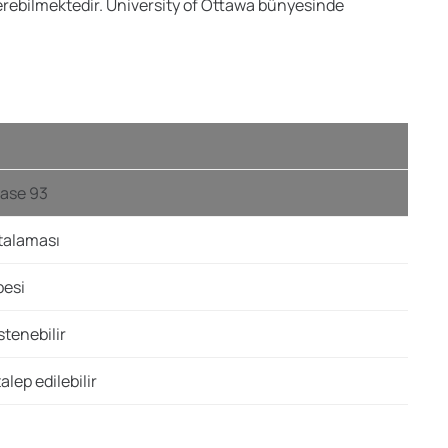
österebilmektedir. University of Ottawa bünyesinde
Base 93
talaması
besi
stenebilir
alep edilebilir