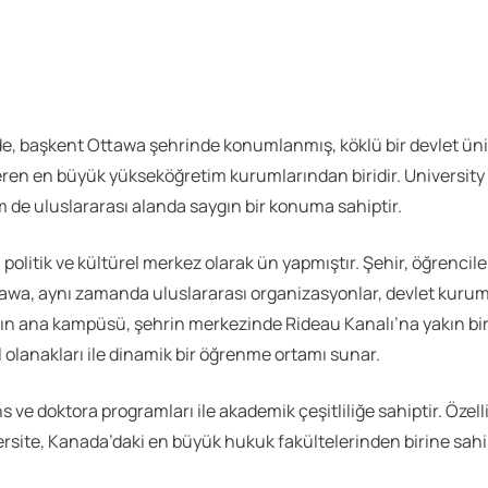
e, başkent Ottawa şehrinde konumlanmış, köklü bir devlet ünive
 veren en büyük yükseköğretim kurumlarından biridir. University 
 de uluslararası alanda saygın bir konuma sahiptir.
politik ve kültürel merkez olarak ün yapmıştır. Şehir, öğrenc
tawa, aynı zamanda uluslararası organizasyonlar, devlet kurumla
’nın ana kampüsü, şehrin merkezinde Rideau Kanalı’na yakın bir
l olanakları ile dinamik bir öğrenme ortamı sunar.
ns ve doktora programları ile akademik çeşitliliğe sahiptir. Özel
iversite, Kanada’daki en büyük hukuk fakültelerinden birine sah