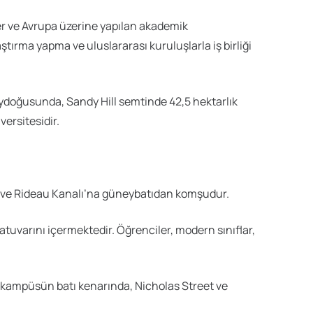
ler ve Avrupa üzerine yapılan akademik
tırma yapma ve uluslararası kuruluşlarla iş birliği
ydoğusunda, Sandy Hill semtinde 42,5 hektarlık
versitesidir.
 ve Rideau Kanalı’na güneybatıdan komşudur.
ratuvarını içermektedir. Öğrenciler, modern sınıflar,
a, kampüsün batı kenarında, Nicholas Street ve