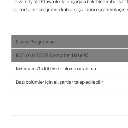
University of Ottawa ile ilgili aşağıda belirtilen kabul ş
ilgilendiğiniz programın kabul koşullarını öğrenmek için Eğ
Lisans Programları
IELTS 6.0,TOEFL Computer Base 93
Minimum 70/100 lise diploma ortalama
Bazı bölümler için ek şartlar talep edilebilir