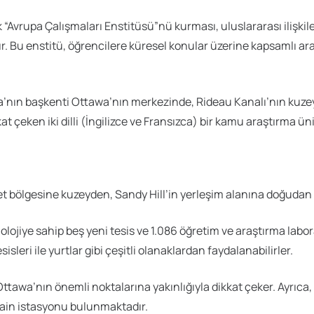
k “Avrupa Çalışmaları Enstitüsü”nü kurması, uluslararası ilişki
r. Bu enstitü, öğrencilere küresel konular üzerine kapsamlı araş
a’nın başkenti Ottawa’nın merkezinde, Rideau Kanalı’nın kuze
çeken iki dilli (İngilizce ve Fransızca) bir kamu araştırma üni
 bölgesine kuzeyden, Sandy Hill’in yerleşim alanına doğudan
nolojiye sahip beş yeni tesis ve 1.086 öğretim ve araştırma labo
sleri ile yurtlar gibi çeşitli olanaklardan faydalanabilirler.
Ottawa’nın önemli noktalarına yakınlığıyla dikkat çeker. Ayrıc
rain istasyonu bulunmaktadır.