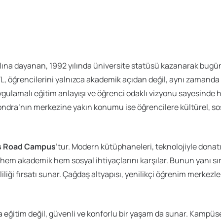
yılına dayanan, 1992 yılında üniversite statüsü kazanarak bugü
L, öğrencilerini yalnızca akademik açıdan değil, aynı zaman
uygulamalı eğitim anlayışı ve öğrenci odaklı vizyonu sayesinde 
 Londra’nın merkezine yakın konumu ise öğrencilere kültürel, so
’s Road Campus
’tur. Modern kütüphaneleri, teknolojiyle donatı
in hem akademik hem sosyal ihtiyaçlarını karşılar. Bunun yanı sı
liği fırsatı sunar. Çağdaş altyapısı, yenilikçi öğrenim merkezle
ca eğitim değil, güvenli ve konforlu bir yaşam da sunar. Kampüse