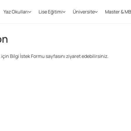
Yaz Okulları
Lise Eğitimi
Üniversite
Master & M
on
çin Bilgi İstek Formu sayfasını ziyaret edebilirsiniz.