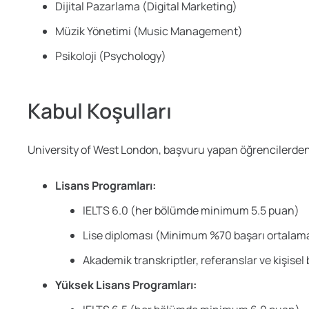
Dijital Pazarlama (Digital Marketing)
Müzik Yönetimi (Music Management)
Psikoloji (Psychology)
Kabul Koşulları
University of West London, başvuru yapan öğrencilerden bel
Lisans Programları:
IELTS 6.0 (her bölümde minimum 5.5 puan)
Lise diploması (Minimum %70 başarı ortalam
Akademik transkriptler, referanslar ve kişisel
Yüksek Lisans Programları: