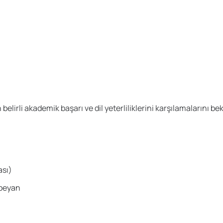
irli akademik başarı ve dil yeterliliklerini karşılamalarını bekl
ası)
 beyan