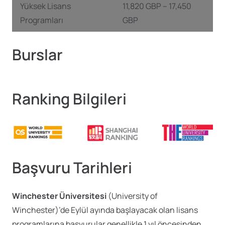
Yüksek Lisans
11,820 GBP – 17,450
Programları
GBP
Burslar
Ranking Bilgileri
Başvuru Tarihleri
Winchester Üniversitesi
(University of
Winchester)’de Eylül ayında başlayacak olan lisans
programlarına başvurular genellikle 1 yıl öncesinden