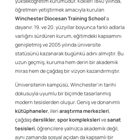
yükseköğretim kurumudur. Kökleri 1840 yılında,
öğretmen yetiştirmek amacıyla kurulan
Winchester Diocesan Training School
’a
dayanır. 19. ve 20. yüzyıllar boyunca farklı adlarla
varlığını sürdüren kurum, eğitimdeki kapsamını
genişletmiş ve 2005 yılında üniversite
statüsünü kazanarak bugünkü adını almıştır. Bu
uzun geçmiş, kuruma hem derin bir akademik
miras hem de çağdaş bir vizyon kazandırmıştır.
Üniversitenin kampüsü, Winchester’ın tarihi
dokusuyla uyumlu bir biçimde tasarlanmış
modern tesislerden oluşur. Geniş ve donanımlı
kütüphaneler
, ileri
araştırma merkezleri
,
çağdaş
derslikler
,
spor kompleksleri
ve
sanat
tesisleri
, öğrencilere yalnızca akademik değil,
aynı zamanda sosyal açıdan da kapsamlı bir