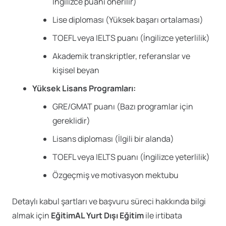
İngilizce puanı önerilir)
Lise diploması (Yüksek başarı ortalaması)
TOEFL veya IELTS puanı (İngilizce yeterlilik)
Akademik transkriptler, referanslar ve
kişisel beyan
Yüksek Lisans Programları:
GRE/GMAT puanı (Bazı programlar için
gereklidir)
Lisans diploması (İlgili bir alanda)
TOEFL veya IELTS puanı (İngilizce yeterlilik)
Özgeçmiş ve motivasyon mektubu
Detaylı kabul şartları ve başvuru süreci hakkında bilgi
almak için
EğitimAL Yurt Dışı Eğitim
ile irtibata