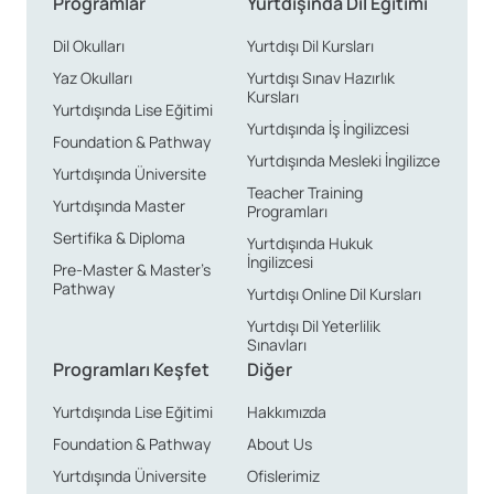
Programlar
Yurtdışında Dil Eğitimi
Dil Okulları
Yurtdışı Dil Kursları
Yaz Okulları
Yurtdışı Sınav Hazırlık
Kursları
Yurtdışında Lise Eğitimi
Yurtdışında İş İngilizcesi
Foundation & Pathway
Yurtdışında Mesleki İngilizce
Yurtdışında Üniversite
Teacher Training
Yurtdışında Master
Programları
Sertifika & Diploma
Yurtdışında Hukuk
İngilizcesi
Pre-Master & Master’s
Pathway
Yurtdışı Online Dil Kursları
Yurtdışı Dil Yeterlilik
Sınavları
Programları Keşfet
Diğer
Yurtdışında Lise Eğitimi
Hakkımızda
Foundation & Pathway
About Us
Yurtdışında Üniversite
Ofislerimiz