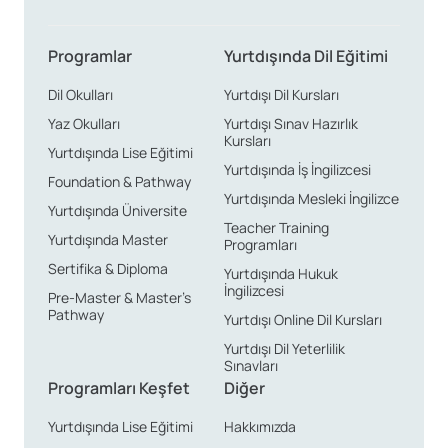
Programlar
Yurtdışında Dil Eğitimi
Dil Okulları
Yurtdışı Dil Kursları
Yaz Okulları
Yurtdışı Sınav Hazırlık
Kursları
Yurtdışında Lise Eğitimi
Yurtdışında İş İngilizcesi
Foundation & Pathway
Yurtdışında Mesleki İngilizce
Yurtdışında Üniversite
Teacher Training
Yurtdışında Master
Programları
Sertifika & Diploma
Yurtdışında Hukuk
İngilizcesi
Pre-Master & Master’s
Pathway
Yurtdışı Online Dil Kursları
Yurtdışı Dil Yeterlilik
Sınavları
Programları Keşfet
Diğer
Yurtdışında Lise Eğitimi
Hakkımızda