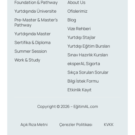
Foundation & Pathway
About Us
Yurtdışında Üniversite
Ofislerimiz
Pre-Master & Master’s
Blog
Pathway
Vize Rehberi
Yurtdışında Master
Yurtdışı Stajlar
Sertifika & Diploma
Yurtdışı Eğitim Bursları
Summer Session
Sınav Hazırlık Kursları
Work & Study
eksperAL Sigorta
Sıkça Sorulan Sorular
Bilgi İstek Formu
Etkinlik Kayıt
Copyright © 2026 – EğitimAL.com
Açık Rıza Metni
Çerezler Politikası
KVKK