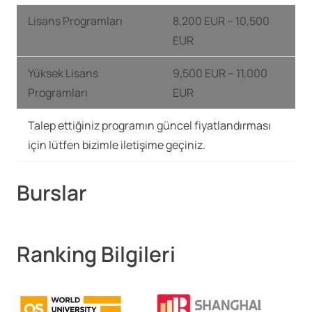
Lisans Programları
8,200 EUR – 10,500
EUR
Yüksek Lisans
9,500 EUR – 11,000
Programları
EUR
Talep ettiğiniz programın güncel fiyatlandırması
için lütfen bizimle iletişime geçiniz.
Burslar
Ranking Bilgileri