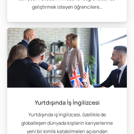
Yurtdışında İş İngilizcesi
geliştirmek isteyen öğrencilere…
Yurtdışında Mesleki İngilizce
Teacher Training Programları
Yurtdışında Hukuk İngilizcesi
Yurtdışı Online Dil Kursları
Yurtdışı Dil Yeterlilik Sınavları
gibi çokça sayıda opsiyon bulunmaktadır. Öğrencilerin
program seçimlerinde vize profillerini de göz önünde
bulundurarak doğru ülkeye, doğru programa ve doğru
süreye karar vermeleri en önemli husustur.
EğitimAL
Yurtdışında İş İngilizcesi
Yurtdışı Eğitim
olarak öğrencilerimizin dil okulu tercih,
Yurtdışında iş İngilizcesi, özellikle de
başvuru, vize ve eğitimleri süresince tam kapsamlı bir
globalleşen dünyada kişilerin kariyerlerine
yurtdışı eğitim danışmanlığı hizmeti sunmaktayız.
yeni bir kimlik katabilmeleri açısından