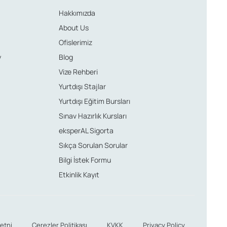
Hakkımızda
About Us
Ofislerimiz
y
Blog
Vize Rehberi
Yurtdışı Stajlar
Yurtdışı Eğitim Bursları
Sınav Hazırlık Kursları
eksperAL Sigorta
Sıkça Sorulan Sorular
Bilgi İstek Formu
Etkinlik Kayıt
etni
Çerezler Politikası
KVKK
Privacy Policy