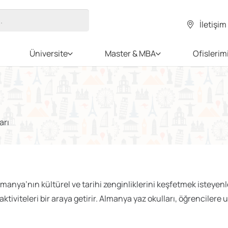
İletişim
Üniversite
Master & MBA
Ofislerim
arı
a’nın kültürel ve tarihi zenginliklerini keşfetmek isteyenler i
aktiviteleri bir araya getirir. Almanya yaz okulları, öğrencilere 