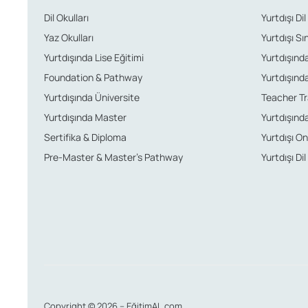
Dil Okulları
Yurtdışı Dil
Yaz Okulları
Yurtdışı Sı
Yurtdışında Lise Eğitimi
Yurtdışında 
Foundation & Pathway
Yurtdışında
Yurtdışında Üniversite
Teacher Tr
Yurtdışında Master
Yurtdışında
Sertifika & Diploma
Yurtdışı Onl
Pre-Master & Master’s Pathway
Yurtdışı Dil
Copyright © 2026 – EğitimAL.com