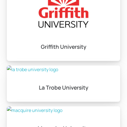
Burs fırsatları da Avustralya’da eğitim almak isteyen
öğrenciler için önem arz ediyor. Birçok üniversite,
başarı kriterleri doğrultusunda burslar sunarak
öğrencilere destek sağlayabilir. Bu burslar, hem
akademik başarıya hem de özel yeteneklere dayanan
niteliklere bağlı olarak verilmektedir.
Griffith University
Çalışma İzni ve İmkanları
Avustralya’da lisans programına katıldığınız sürede,
öğrencilere haftada 20 saat çalışma izni verilmektedir.
La Trobe University
Tatil dönemlerinde bu süre tam güne kadar uzayabilir.
Bu sayede, öğrenim süresince finansal olarak destek
bulmak daha kolay hale gelir. Mezuniyet sonrası ise,
lisans ve yüksek lisans programları tamamlandıktan
sonra 2-3 yıl süresince çalışma imkanı sağlanmaktadır.