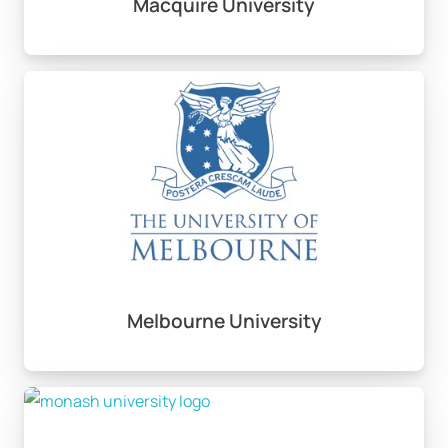
Macquire University
TAFE programları, mesleki eğitim alanında da çeşitli
fırsatlar sunarak, öğrencilerin iş yaşamına daha hızlı
entegrasyonunu sağlar.
Avustralya’daki Üniversite
Seçenekleri
Avustralya’da birçok saygın üniversite bulunmaktadır.
Melbourne Üniversitesi, Sydney Üniversitesi ve
Avustralya Ulusal Üniversitesi gibi okullar, dünya
çapında yüksek öğretim kalitesine sahip kurumlardır.
Melbourne University
Bu üniversiteler, YÖK denkliği olan programları ile
Türkiye’de de geçerlilik kazanır. Öğrencilerin
başvuruda bulunduğu üniversiteleri seçerken, YÖK
denklik durumunu da göz önünde bulundurmaları