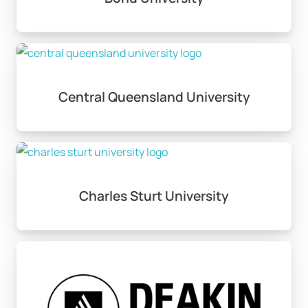
Başvuru Süreci ve
Gereksinimler
Central Queensland University
Avustralya’da üniversite kabul koşulları, her okul için
farklılıklar gösterebilir. Genel olarak, iyi bir akademik
ortalamanız ve İngilizce yeterlilik belgeniz olmalıdır.
IELTS veya TOEFL gibi standart testlerden alınan
sonuçlar, başvuru sürecinde önemli bir yer tutar.
Gerekli belgeler arasında transkript, diploma, referans
Charles Sturt University
mektubu ve güncel bir özgeçmiş yer alır.
Başvuru dönemleri, genellikle iki ana dönemden
oluşur: Güz ve Bahar. Güz dönemi için başvurular
Kasım – Aralık aylarında alınırken, Bahar dönemi için
Mayıs – Haziran aylarında gerçekleşir. Başvurularınızı