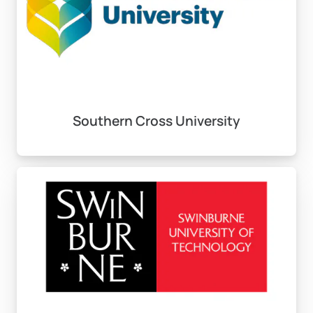
almak için hangi
gereksinimler
bulunmaktadır?
Yüksek bir akademik ortalama, İngilizce yeterlilik
Southern Cross University
belgesi ve ilgili belgelerin (transkript, diploma vb.)
temin edilmesi gerekmektedir.
Avustralya’da lisans
eğitiminin avantajları
nelerdir?
Yüksek standartlı eğitim, uluslararası tanınırlık, kültürel
zenginlik ve çalışma imkanları gibi birçok avantaj sunar.