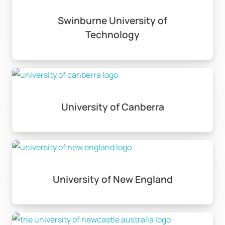
Avustralya’da lisans eğitimi
Swinburne University of
süresi ne kadardır?
Technology
Lisans eğitimi genellikle 3 ila 5 yıl sürmektedir; bu süre,
seçilen alana bağlı olarak değişiklik gösterebilir.
University of Canberra
University of New England