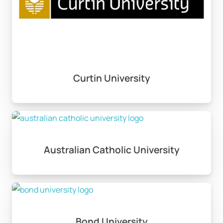
Özellikleri
Avustralya’da üniversite eğitimi alan öğrenciler,
genellikle 3 ila 5 yıl süren lisans programlarına katılırlar.
Eğitim süreleri, seçilen bölümlere ve program türlerine
Curtin University
bağlı olarak değişiklik gösterir. Avustralya’daki
üniversitelerin sunduğu ders yapıları, uygulamalı ve
teorik bilgileri harmanlayarak öğrencilere oldukça
zengin bir eğitim deneyimi sunmaktadır.
Popüler bölümler arasında işletme, mühendislik, sosyal
Australian Catholic University
bilimler, sanat ve tıp öne çıkmaktadır. Öğrenciler çoğu
zaman çift anadal yapma imkanı bulabilirler; bu durum,
daha kapsamlı bir eğitim deneyimi sunar. Çok disiplinli
eğitim anlayışı sayesinde, birden fazla alanda
derinleşme fırsatına sahip olursunuz.
Bond University