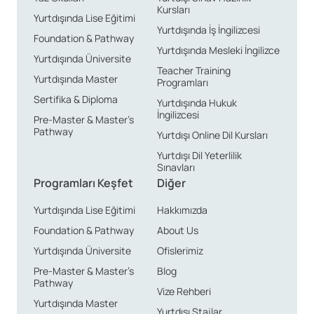
Kursları
Yurtdışında Lise Eğitimi
Yurtdışında İş İngilizcesi
Foundation & Pathway
Yurtdışında Mesleki İngilizce
Yurtdışında Üniversite
Teacher Training
Yurtdışında Master
Programları
Sertifika & Diploma
Yurtdışında Hukuk
İngilizcesi
Pre-Master & Master’s
Pathway
Yurtdışı Online Dil Kursları
Yurtdışı Dil Yeterlilik
Sınavları
Programları Keşfet
Diğer
Yurtdışında Lise Eğitimi
Hakkımızda
Foundation & Pathway
About Us
Yurtdışında Üniversite
Ofislerimiz
Pre-Master & Master’s
Blog
Pathway
Vize Rehberi
Yurtdışında Master
Yurtdışı Stajlar