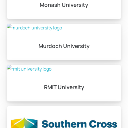
önemlidir.
Monash University
Avustralya’daki üniversiteler genellikle uluslararası ve
çok kültürlü bir ortamda eğitim sunarlar. Hem
akademik başarıları ile hem de sağladıkları sosyal
olanaklarla öğrencilere tüm dünyada saygın bir
Murdoch University
diploma kazandırmayı hedeflerler.
Avustralya’da lisans eğitimi
nedir?
RMIT University
Avustralya’da lisans eğitimi, uluslararası standartlarda
akademik bir programdır ve genellikle 3 ila 5 yıl
sürmektedir.
Avustralya’da lisans eğitimi