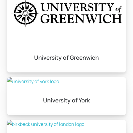
Eğer lisans programınıza doğrudan başvuru
gerekliliklerini karşılayamıyorsanız, hazırlık
(foundation) programlarına katılma seçeneğiniz
bulunmaktadır. Bu süreç, genellikle 1 yıl sürmektedir ve
mezuniyet sonrası lisans programlarına geçiş
yapmanıza olanak tanır. Hazırlık yılı, eğitim alacağınız
University of Greenwich
bölüme yönelik dersleri kapsar ve İngilizce dil
yeterliliğinizi artırmaya yönelik içerikler de sunar.
Uluslararası Bakalorya (IB) diploması gibi alternatif
yollarla da üniversiteye giriş yapabilirsiniz. Üniversiteye
University of York
hazırlık programlarının içerikleri, seçtiğiniz lisans
programına hazırlıklı olmanızı sağlamak üzere
tasarlanmıştır.