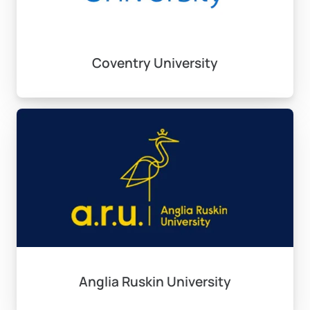
Lisans Programları ve
Süreleri
Coventry University
İngiltere’deki lisans programları farklı süre ve içeriklere
sahiptir. Normal lisans programları genel itibarıyla 3 yıl
sürse de, bazı programlar için 1 yıllık staj imkanı sunan
“sandviç programları” tercih edilebilir. Bu programlar,
uygulamalı deneyim kazanmanıza yardımcı olurken,
eğitim sürenizi 4 yıla çıkarma fırsatı sunar. Tıp ve
mimarlık gibi bazı programlar ise 5-6 yıl sürebilir. Bu tür
programlara başvurduğunuzda, eğitim sürecinin
uzunluğunu dikkate almanız önemlidir.
Her eğitim programı, seçtiğiniz alana göre değişen
Anglia Ruskin University
müfredat içerikleriyle şekillenmektedir. Bu da hangi
alanda eğitim alacağınıza karar verirken önem taşıyan