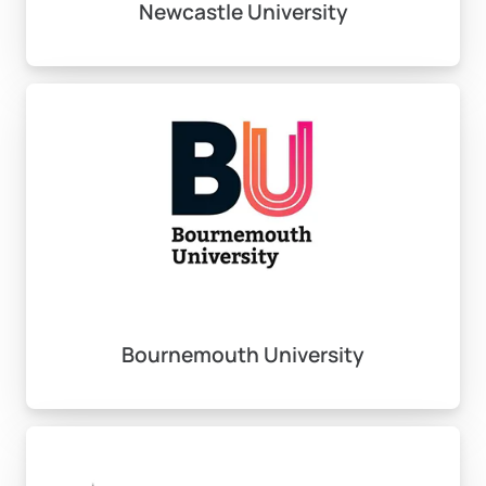
Newcastle University
için son başvuru tarihi genellikle 30 Haziran’dır.
Özel programlar (örn. tıp, diş hekimliği) için son
başvuru tarihi ise 15 Ekim’dir. Bu tarihlere dikkat etmek,
başvurunuzun değerlendirilmeye alınabilmesi için
büyük önem taşır. UCAS ile yaptığınız başvurularda, her
aday bireysel olarak değerlendirilir ve bu süreç sizin
için oldukça rekabetçi olabilir.
Ayrıca, clearing dönemi olarak bilinen ek başvuru
süresi her yıl Temmuz ayında başlar. Bu dönemde yeni
kontenjanlar üzerinde işlem yapabilir ve yeni
Bournemouth University
üniversitelerle iletişime geçebilirsiniz.
Hazırlık Programları ve
Seçenekleri