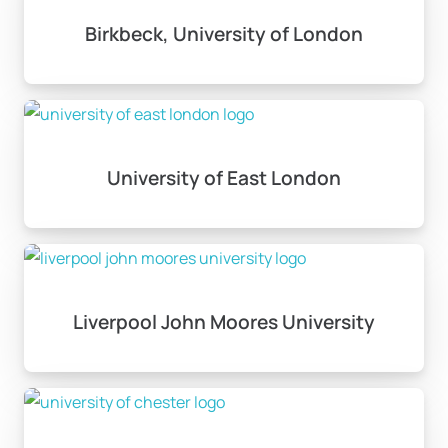
Yaşam Masrafları ve
Birkbeck, University of London
Bütçeleme
İngiltere’de eğitim alırken dikkat edilmesi gereken bir
diğer önemli husus, yaşam masraflarıdır. Eğitim
ücretleri üniversiteye göre değişiklik göstermektedir.
University of East London
Örneğin, King’s College London gibi prestijli okullarda
eğitim ücretleri £18,000-27,000 arasında değişirken,
orta seviye üniversitelerde bu rakam £12,500-19,000
aralığında olabilir.
Liverpool John Moores University
Yaşam masrafları ise bulunduğunuz şehre bağlı olarak
değişiklik gösterir. Londra’da yıllık £9,000-15,000
arasında masraf yapmanız beklenirken, diğer
şehirlerde bu rakamlar daha düşük olabilir. Bütçeleme
yaparken konaklama, yemek, ulaşım gibi temel