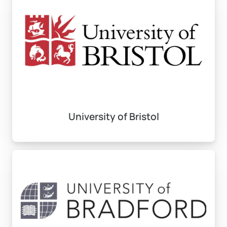
yeterlilik belgesi, akademik referans mektubu ve niyet
mektubu gibi belgeler gereklidir.
İngiltere’de lisans eğitiminin
süresi ne kadardır?
Normal lisans programları genellikle 3 yıl sürmekte,
University of Bristol
ancak bazı programlar (örn. tıp, mimarlık) 5-6 yıl
sürebilir.
İngiltere’de lisans eğitimi
almak için ne kadar maliyet
gerekmektedir?
Eğitim ücretleri üniversite ve programa göre £12,500 ile