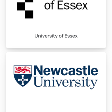
alınacak referans mektubu da başvuru dosyanızda yer
almalıdır. Niyet mektubunda, neden İngiltere’de eğitim
almayı tercih ettiğinizi ve akademik hedeflerinizi
açıklamanız gerekecektir.
University of Essex
Bu belgeleri eksiksiz olarak sunmak, kabul sürecinin
önemli bir parçasıdır.
Başvuru Süreci ve UCAS
İngiltere’de üniversiteye başvurmak için kullanılan
merkezi sistem UCAS (Universities and Colleges
Admissions Service) üzerinden işlem yapılmaktadır.
UCAS aracılığıyla, maksimum 5 üniversiteye
başvurabilirsiniz. Bu süreç, yılın başında, genellikle
Eylül ayının başında başlar ve uluslararası öğrenciler