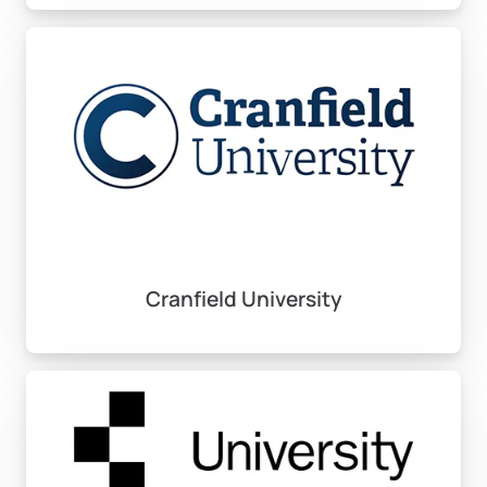
bir faktördür.
Başvuru Koşulları ve
Gerekli Belgeler
İngiltere’de lisans eğitimi almak için bazı genel başvuru
koşullarını sağlamanız gerekmektedir. İlk olarak, bir lise
diplomasına ve ders not dökümlerine ihtiyaç vardır.
Üniversiteler, başvurulan bölüme bağlı olarak genellikle
Cranfield University
3.0 ile 4.0 arasında bir not ortalaması bekler. Bunun
yanı sıra, A Level, SAT, Abitur gibi uluslararası sınav
sonuçlarınız da geçerli kabul edilebilir.
İngilizce dil yeterliliğinizi göstermek için IELTS (6.0 –
7.5) veya TOEFL (80-107) belgeleri talep edilmektedir.
Ayrıca, bir niyet mektubu ve lise öğretmenlerinizden