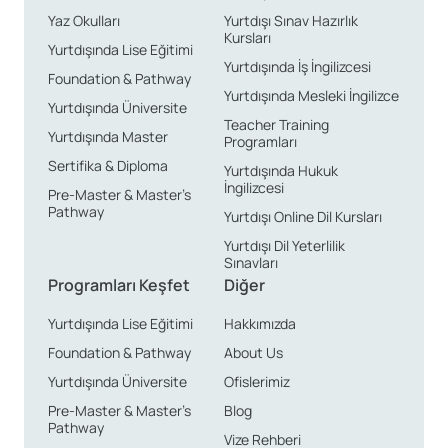
Yaz Okulları
Yurtdışı Sınav Hazırlık
Kursları
Yurtdışında Lise Eğitimi
Yurtdışında İş İngilizcesi
Foundation & Pathway
Yurtdışında Mesleki İngilizce
Yurtdışında Üniversite
Teacher Training
Yurtdışında Master
Programları
Sertifika & Diploma
Yurtdışında Hukuk
İngilizcesi
Pre-Master & Master’s
Pathway
Yurtdışı Online Dil Kursları
Yurtdışı Dil Yeterlilik
Sınavları
Programları Keşfet
Diğer
Yurtdışında Lise Eğitimi
Hakkımızda
Foundation & Pathway
About Us
Yurtdışında Üniversite
Ofislerimiz
Pre-Master & Master’s
Blog
Pathway
Vize Rehberi