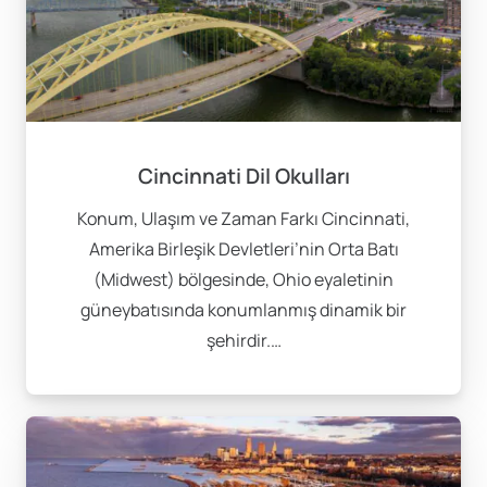
Amerika’da yaşam maliyetleri, eğitim aldığınız şehir ve
yaşam stilinize bağlı olarak değişkenlik göstermektedir.
Ortalama aylık harcamalarınız, konaklama, yemek,
ulaşım ve kişisel ihtiyaçlar dahil olmak üzere yaklaşık
1,100 $ civarında olacaktır.
Cincinnati Dil Okulları
Amerika’da günlük ulaşım için genellikle toplu taşıma
Konum, Ulaşım ve Zaman Farkı Cincinnati,
araçları kullanılabilir; ancak bazı öğrenciler kendi
Amerika Birleşik Devletleri’nin Orta Batı
araçlarını kullanmayı tercih etmektedir. Ulaşım
(Midwest) bölgesinde, Ohio eyaletinin
seçeneklerinizi iyi değerlendirmek, yaşam kalitenizi
güneybatısında konumlanmış dinamik bir
artıracaktır.
şehirdir.…
Dil eğitiminiz sonrası Amerika’daki üniversitelerde
yüksek lisans veya sertifika programlarına geçiş
yapabilirsiniz. Bu, akademik ve profesyonel kariyeriniz
açısından önemli avantajlar sunar. Amerika’nın birçok