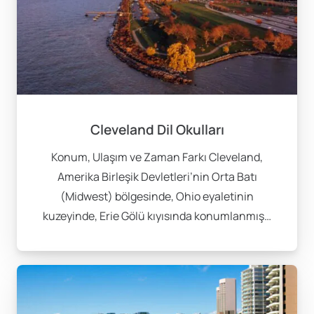
büyük şehrinde dil okulları bulunmaktadır. New York,
Los Angeles, San Francisco gibi şehirler, öğrencilere
geniş bir seçenek sunmaktadır.
Cleveland Dil Okulları
Konum, Ulaşım ve Zaman Farkı Cleveland,
Amerika Birleşik Devletleri’nin Orta Batı
(Midwest) bölgesinde, Ohio eyaletinin
kuzeyinde, Erie Gölü kıyısında konumlanmış…