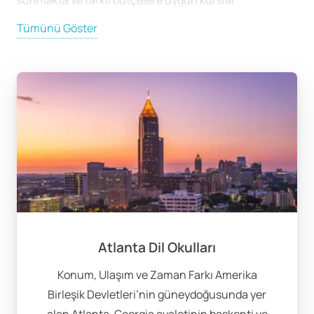
sunmakta ve farklı bütçelere uygun kurslar
sağlamaktadır.
Tümünü Göster
Amerika’da eğitim alırken, sadece dil öğrenmekle
kalmayacak, aynı zamanda farklı kültürleri tanıma
fırsatı da bulacaksınız. Yerel etkinliklere katılabilir,
müze ve sanat galerilerini ziyaret edebilir ve farklı
yemek deneyimlerini keşfedebilirsiniz. Bu sosyal
etkileşimler, İngilizce becerilerinizi geliştirmek için
harika bir ortam sağlar.
Amerika’da dil eğitimi almak, eğitim fırsatları açısından
da zengindir. Üniversitelerde ve özel dil okullarında
sunulan birçok program bulunmaktadır.
Amerika’da dil
Atlanta Dil Okulları
eğitimi
almanın en büyük avantajlarından biri, esnek
Konum, Ulaşım ve Zaman Farkı Amerika
ders programları ve çeşitli eğitim seçenekleri
Birleşik Devletleri’nin güneydoğusunda yer
sunmasıdır. Geniş bir kurs yelpazesi ile kişisel