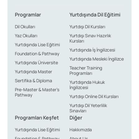
Programlar
Yurtdışında Dil Eğitimi
Dil Okulları
Yurtdışı Dil Kursları
Yaz Okulları
Yurtdışı Sınav Hazırlık
Kursları
Yurtdışında Lise Eğitimi
Yurtdışında İş İngilizcesi
Foundation & Pathway
Yurtdışında Mesleki İngilizce
Yurtdışında Üniversite
Teacher Training
Yurtdışında Master
Programları
Sertifika & Diploma
Yurtdışında Hukuk
İngilizcesi
Pre-Master & Master’s
Pathway
Yurtdışı Online Dil Kursları
Yurtdışı Dil Yeterlilik
Sınavları
Programları Keşfet
Diğer
Yurtdışında Lise Eğitimi
Hakkımızda
Foundation & Pathway
About Us