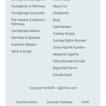
Foundation & Pathway
About Us
Yurtdışında Üniversite
Ofislerimiz
Pre-Master & Master’s
Blog
Pathway
Vize Rehberi
Yurtdışında Master
Yurtdışı Stajlar
Sertifika & Diploma
Yurtdışı Eğitim Bursları
Summer Session
Sınav Hazırlık Kursları
Work & Study
eksperAL Sigorta
Sıkça Sorulan Sorular
Bilgi İstek Formu
Etkinlik Kayıt
Copyright © 2026 – EğitimAL.com
Açık Rıza Metni
Çerezler Politikası
KVKK