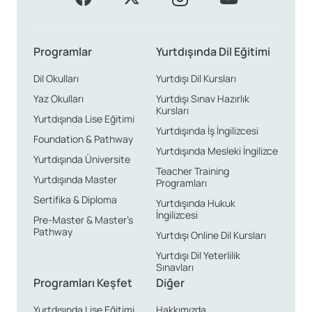
Programlar
Yurtdışında Dil Eğitimi
Dil Okulları
Yurtdışı Dil Kursları
Yaz Okulları
Yurtdışı Sınav Hazırlık
Kursları
Yurtdışında Lise Eğitimi
Yurtdışında İş İngilizcesi
Foundation & Pathway
Yurtdışında Mesleki İngilizce
Yurtdışında Üniversite
Teacher Training
Yurtdışında Master
Programları
Sertifika & Diploma
Yurtdışında Hukuk
İngilizcesi
Pre-Master & Master’s
Pathway
Yurtdışı Online Dil Kursları
Yurtdışı Dil Yeterlilik
Sınavları
Programları Keşfet
Diğer
Yurtdışında Lise Eğitimi
Hakkımızda